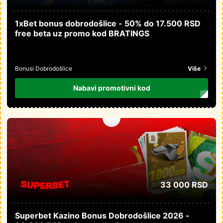
1xBet bonus dobrodošlice - 50% do 17.500 RSD
free beta uz promo kod BRATINGS
Bonusi Dobrodošlice
Više
Nabavi promotivni kod
33 000 RSD
Superbet Kazino Bonus Dobrodošlice 2026 -