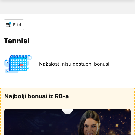
Filtri
Tennisi
Nažalost, nisu dostupni bonusi
Najbolji bonusi iz RB-a