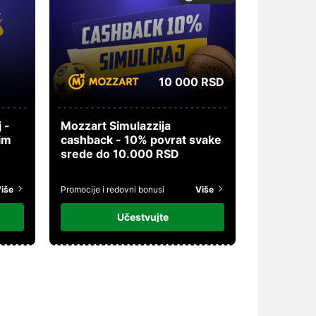
10 000 RSD
 -
Mozzart Simulazzija
nim
cashback - 10% povrat svake
srede do 10.000 RSD
ate
iše
Promocije i redovni bonusi
Više
Učestvujte