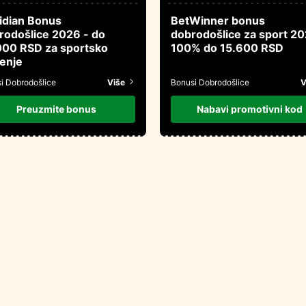
idian Bonus
BetWinner bonus
rodošlice 2026 - do
dobrodošlice za sport 20
000 RSD za sportsko
100% do 15.600 RSD
enje
i Dobrodošlice
Više
Bonusi Dobrodošlice
V
Preuzmite bonus
Nabavi promotivni kod