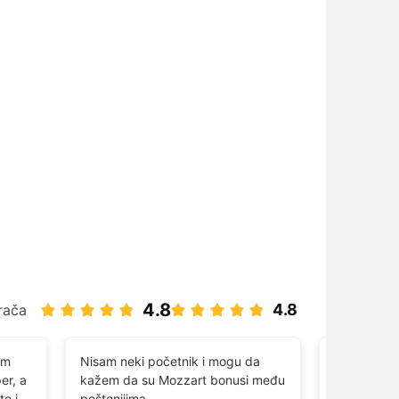
4.8
4.8
rača
am
Nisam neki početnik i mogu da
Veliki izbor
er, a
kažem da su Mozzart bonusi među
najviše po
e i
poštenijima.
Svaki dan 