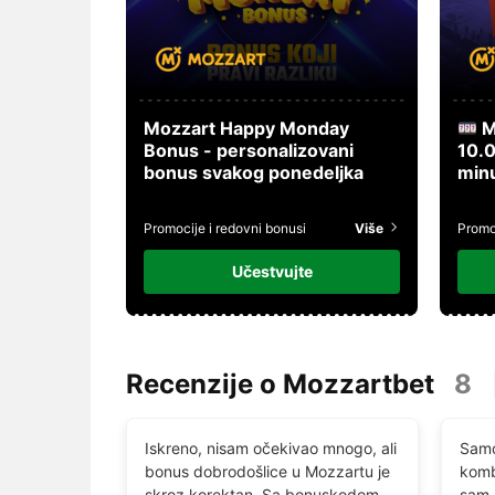
Mozzart Happy Monday
M
Bonus - personalizovani
10.0
bonus svakog ponedeljka
min
Promocije i redovni bonusi
Više
Promoc
Učestvujte
Recenzije o Mozzartbet
8
Iskreno, nisam očekivao mnogo, ali
Samo
bonus dobrodošlice u Mozzartu je
komb
skroz korektan. Sa bonuskodom
sam u