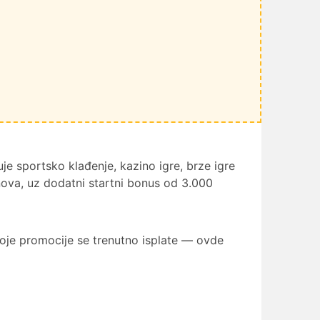
je sportsko klađenje, kazino igre, brze igre
nova, uz dodatni startni bonus od 3.000
 koje promocije se trenutno isplate — ovde